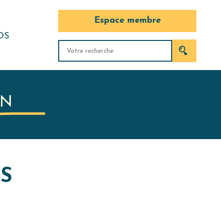
Espace membre
OS
OMMES-
ITÉS DU
IN
U
S