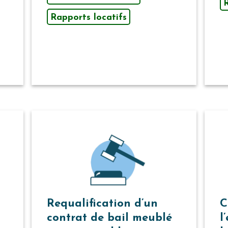
R
Rapports locatifs
Requalification d’un
C
contrat de bail meublé
l