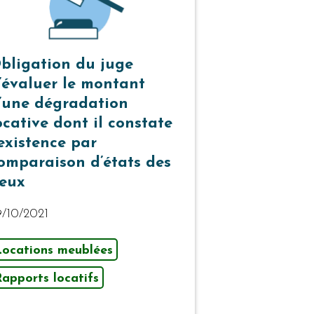
bligation du juge
’évaluer le montant
’une dégradation
ocative dont il constate
’existence par
omparaison d’états des
ieux
9/10/2021
Locations meublées
apports locatifs