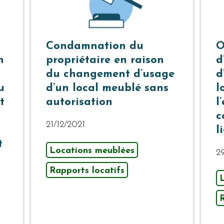
Condamnation du
O
n
propriétaire en raison
d
du changement d’usage
d
u
d’un local meublé sans
l
t
autorisation
l
c
21/12/2021
l
t
Locations meublées
2
Rapports locatifs
R