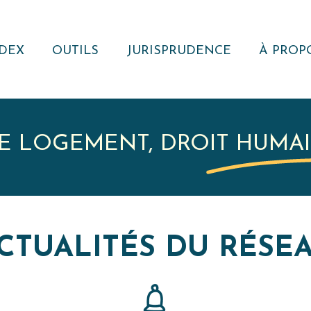
DEX
OUTILS
JURISPRUDENCE
À PROP
NOTE JURIDIQUE
RECHERCHER
QUI S
NOUS ?
MODÈLES
VEILLE
JURISPRUDENTIELLE
ACTUAL
E LOGEMENT, DROIT HUMA
RÉSEA
REVUE
RECUEIL DE
JURISPRUDENCE
CTUALITÉS DU RÉSE
RESSOURCE
EXTERNE