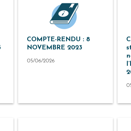
COMPTE-RENDU : 8
C
3
NOVEMBRE 2023
s
n
05/06/2026
l
2
0