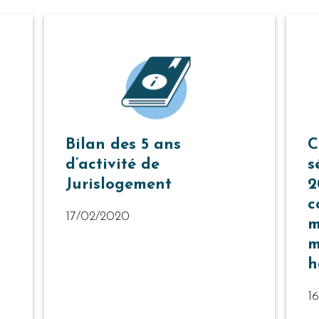
Bilan des 5 ans
C
d’activité de
s
Jurislogement
2
c
17/02/2020
m
m
h
16