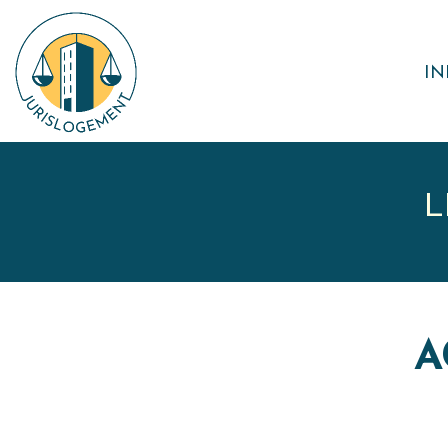
IN
L
A