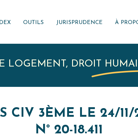
DEX
OUTILS
JURISPRUDENCE
À PROP
NOTE JURIDIQUE
RECHERCHER
QUI S
NOUS ?
MODÈLES
VEILLE
JURISPRUDENTIELLE
ACTUAL
E LOGEMENT, DROIT HUMA
RÉSEA
REVUE
RECUEIL DE
JURISPRUDENCE
RESSOURCE
S CIV 3ÈME LE 24/11/2
EXTERNE
N° 20-18.411