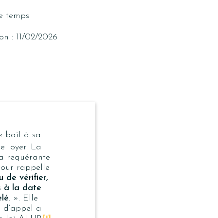
le temps
on : 11/02/2026
e bail à sa
 loyer. La
la requérante
Cour rappelle
 de vérifier,
s à la date
elé
. ». Elle
r d’appel a