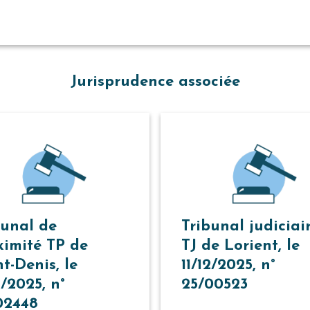
Jurisprudence associée
bunal de
Tribunal judiciai
ximité TP de
TJ de Lorient, le
t-Denis, le
11/12/2025, n°
1/2025, n°
25/00523
02448