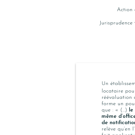
Action 
Jurisprudence
Un établissem
locataire pour
réévaluation 
forme un pour
que : « (…)
le
même d’office,
de notificati
relève qu’en 