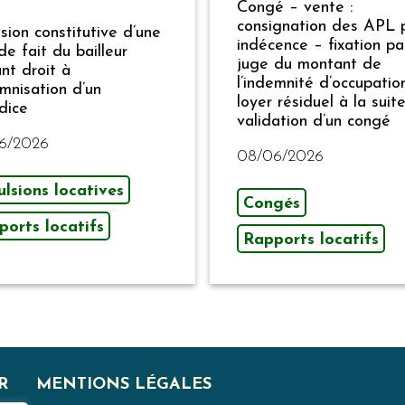
Congé – vente :
consignation des APL 
sion constitutive d’une
indécence – fixation pa
de fait du bailleur
juge du montant de
nt droit à
l’indemnité d’occupatio
emnisation d’un
loyer résiduel à la suit
dice
validation d’un congé
6/2026
08/06/2026
lsions locatives
Congés
ports locatifs
Rapports locatifs
R
MENTIONS LÉGALES