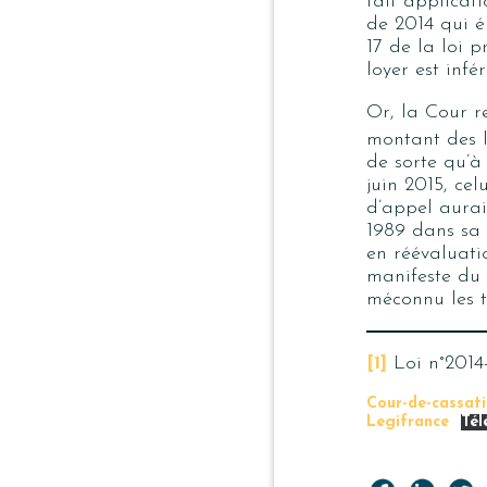
fait applicati
de 2014 qui é
17 de la loi p
loyer est infé
Or, la Cour re
montant des l
de sorte qu’à
juin 2015, cel
d’appel aurait
1989 dans sa 
en réévaluati
manifeste du 
méconnu les te
[1]
Loi n°2014-
Cour-de-cassati
Legifrance
Tél