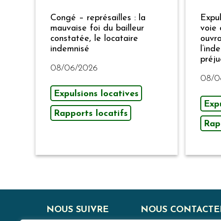
Congé – représailles : la
Expul
mauvaise foi du bailleur
voie 
constatée, le locataire
ouvra
indemnisé
l’ind
préju
08/06/2026
08/0
Expulsions locatives
Expu
Rapports locatifs
Rap
NOUS SUIVRE
NOUS CONTACTE