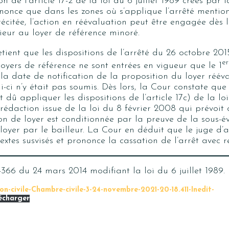
on de l’article 17-2 de la loi du 6 juillet 1989 créés par
nonce que dans les zones où s’applique l’arrêté mentionn
récitée, l’action en réévaluation peut être engagée dès 
rieur au loyer de référence minoré.
tient que les dispositions de l’arrêté du 26 octobre 2015
er
oyers de référence ne sont entrées en vigueur que le 1
 la date de notification de la proposition du loyer rééva
ui-ci n’y était pas soumis. Dès lors, la Cour constate que
 dû appliquer les dispositions de l’article 17c) de la loi
rédaction issue de la loi du 8 février 2008 qui prévoit 
on de loyer est conditionnée par la preuve de la sous-é
loyer par le bailleur. La Cour en déduit que le juge d’
xtes susvisés et prononce la cassation de l’arrêt avec r
366 du 24 mars 2014 modifiant la loi du 6 juillet 1989.
on-civile-Chambre-civile-3-24-novembre-2021-20-18.411-Inedit-
écharger