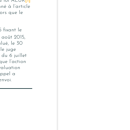
 la loi ALUR
[1]
é à l’article
lors que le
 fixant le
août 2015,
lué, le 30
 le juge
 du 6 juillet
que l’action
valuation
appel a
envoi.