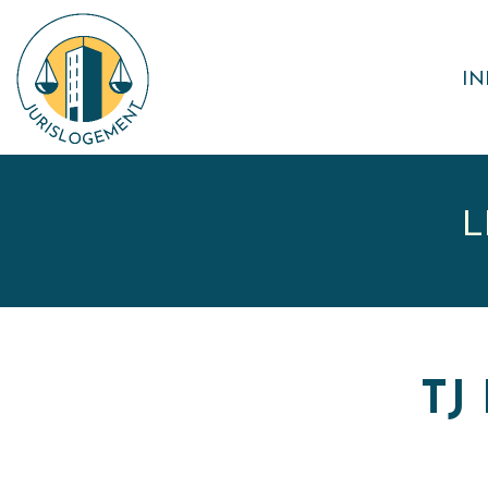
IN
L
TJ