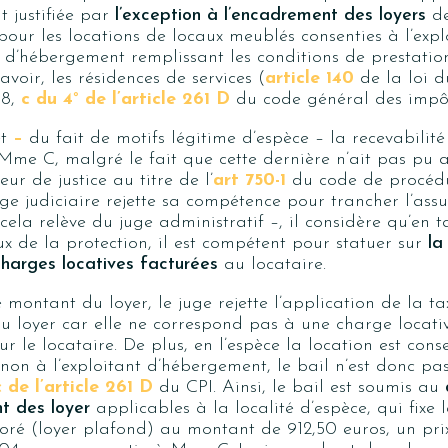
t justifiée par
l’exception à l’encadrement des loyers
de
our les locations de locaux meublés consenties à l’expl
 d’hébergement remplissant les conditions de prestatio
savoir, les résidences de services (
article 140
de la loi d
18,
c du 4° de l’article 261 D
du code général des impôt
et
–
du fait de motifs légitime d’espèce – la recevabilité
e C, malgré le fait que cette dernière n’ait pas pu a
eur de justice au titre de l’
art 750-1
du code de procédur
uge judiciaire rejette sa compétence pour trancher l’assu
cela relève du juge administratif –, il considère qu’en 
ux de la protection, il est compétent pour statuer sur
la
charges locatives facturées
au locataire.
 montant du loyer, le juge rejette l’application de la t
du loyer car elle ne correspond pas à une charge locati
r le locataire. De plus, en l’espèce la location est cons
t non à l’exploitant d’hébergement, le bail n’est donc pa
c de l’article 261 D
du CPI. Ainsi, le bail est soumis au
t des loyer
applicables à la localité d’espèce, qui fixe 
oré (loyer plafond) au montant de 912,50 euros, un pri