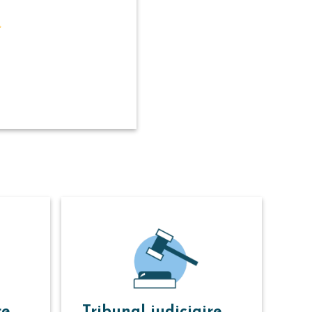
°
re
Tribunal judiciaire