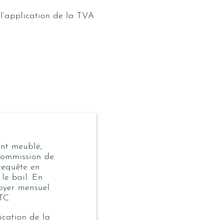
 l’application de la TVA
ent meublé,
 commission de
 requête en
le bail. En
 loyer mensuel
TC.
ication de la