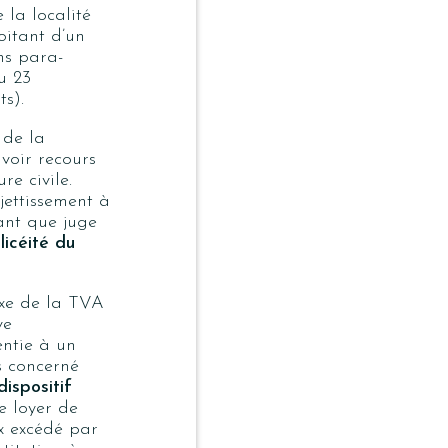
 la localité
oitant d’un
ns para-
u 23
s).
 de la
voir recours
e civile.
jettissement à
tant que juge
 licéité du
axe de la TVA
ve
entie à un
s concerné
dispositif
le loyer de
x excédé par