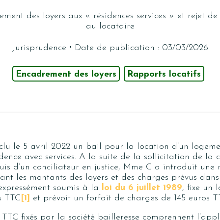
ement des loyers aux « résidences services » et rejet de
au locataire
·
Jurisprudence
Date de publication : 03/03/2026
Encadrement des loyers
Rapports locatifs
u le 5 avril 2022 un bail pour la location d’un logem
dence avec services. A la suite de la sollicitation de la
puis d’un conciliateur en justice, Mme C a introduit une
stant les montants des loyers et des charges prévus dans 
l, expressément soumis à la
loi du 6 juillet 1989
, fixe un
s TTC
[1]
et prévoit un forfait de charges de 145 euros T
TTC fixés par la société bailleresse comprennent l’appl