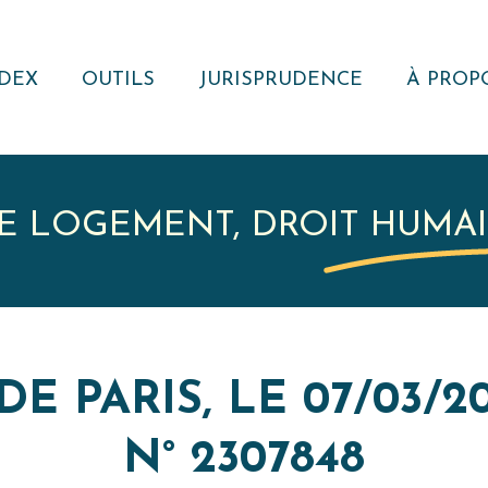
DEX
OUTILS
JURISPRUDENCE
À PROP
NOTE JURIDIQUE
RECHERCHER
QUI S
NOUS ?
MODÈLES
VEILLE
JURISPRUDENTIELLE
ACTUAL
E LOGEMENT, DROIT HUMA
RÉSEA
REVUE
RECUEIL DE
JURISPRUDENCE
RESSOURCE
 DE PARIS, LE 07/03/20
EXTERNE
N° 2307848