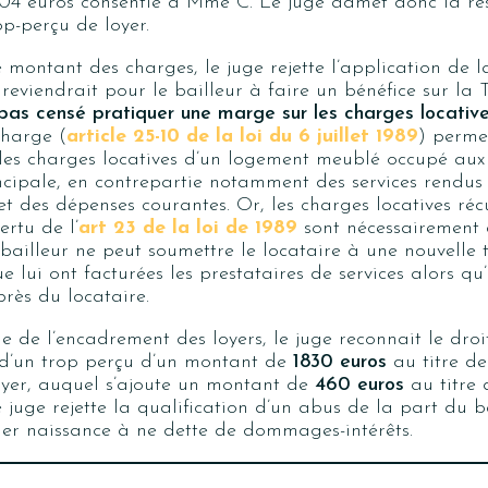
004 euros consentie à Mme C. Le juge admet donc la res
p-perçu de loyer.
 montant des charges, le juge rejette l’application de l
reviendrait pour le bailleur à faire un bénéfice sur la
t pas censé pratiquer une marge sur les charges locativ
charge (
article 25-10 de la loi du 6 juillet 1989
) perme
les charges locatives d’un logement meublé occupé aux 
ncipale, en contrepartie notamment des services rendus 
t des dépenses courantes. Or, les charges locatives réc
ertu de l’
art 23 de la loi de 1989
sont nécessairement 
e bailleur ne peut soumettre le locataire à une nouvelle
 lui ont facturées les prestataires de services alors qu’i
rès du locataire.
le de l’encadrement des loyers, le juge reconnait le dr
n d’un trop perçu d’un montant de
1830 euros
au titre d
oyer, auquel s’ajoute un montant de
460 euros
au titre 
e juge rejette la qualification d’un abus de la part du b
er naissance à ne dette de dommages-intérêts.