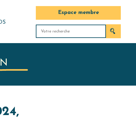
Espace membre
OS
OMMES-
ITÉS DU
IN
U
24,