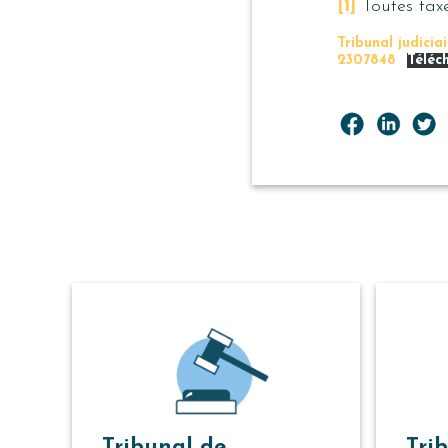
[1]
Toutes taxe
Tribunal judicia
2307848
Téléc
Tribunal de
Tri