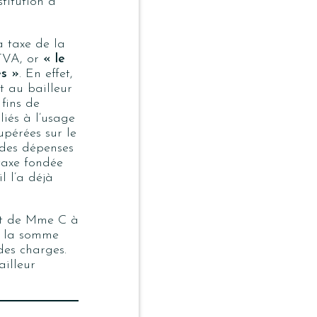
titution à
a taxe de la
 TVA, or
« le
es »
. En effet,
t au bailleur
fins de
liés à l’usage
upérées sur le
des dépenses
 taxe fondée
l l’a déjà
oit de Mme C à
e la somme
des charges.
ailleur