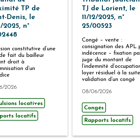
ximité TP de
TJ de Lorient, le
t-Denis, le
11/12/2025, n°
1/2025, n°
25/00523
02448
Congé – vente :
consignation des APL 
sion constitutive d’une
indécence – fixation pa
de fait du bailleur
juge du montant de
nt droit à
l’indemnité d’occupatio
emnisation d’un
loyer résiduel à la suit
dice
validation d’un congé
6/2026
08/06/2026
lsions locatives
Congés
ports locatifs
Rapports locatifs