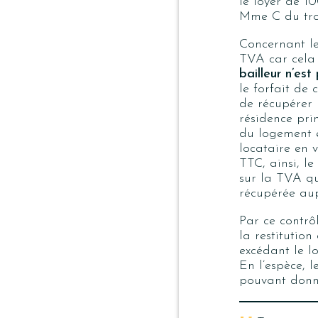
le loyer de 1
Mme C du tro
Concernant le
TVA car cela 
bailleur n’es
le forfait de 
de récupérer 
résidence pri
du logement e
locataire en v
TTC, ainsi, l
sur la TVA que
récupérée aup
Par ce contrô
la restitutio
excédant le l
En l’espèce, l
pouvant donn