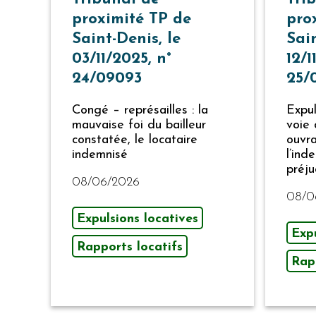
proximité TP de
pro
Saint-Denis, le
Sain
03/11/2025, n°
12/1
24/09093
25/
Congé – représailles : la
Expul
mauvaise foi du bailleur
voie 
constatée, le locataire
ouvra
indemnisé
l’ind
préju
08/06/2026
08/0
Expulsions locatives
Expu
Rapports locatifs
Rap