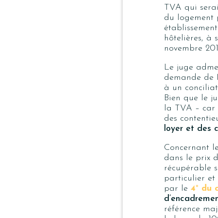
TVA qui serai
du logement p
établissement
hôtelières, à 
novembre 20
Le juge adm
demande de Mm
à un conciliat
Bien que le j
la TVA – car 
des contentie
loyer et des 
Concernant le
dans le prix 
récupérable su
particulier e
par le
4° du 
d’encadremen
référence maj