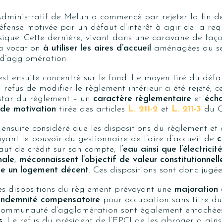
dministratif de Melun a commencé par rejeter la fin de
éfense motivée par un défaut d’intérêt à agir de la re
ique. Cette dernière, vivant dans une caravane de faç
a vocation
à utiliser les aires d’accueil
aménagées au se
d’agglomération.
’est ensuite concentré sur le fond. Le moyen tiré du déf
refus de modifier le règlement intérieur a été rejeté, c
nstar du règlement – un
caractère règlementaire
et
écha
n de motivation
tirée des articles
L. 211-2
et
L. 211-3
du C
 ensuite considéré que les dispositions du règlement et 
yant le pouvoir du gestionnaire de l’aire d’accueil de
c
ut de crédit sur son compte, l
’eau ainsi que l’électrici
nale
,
méconnaissent l’objectif de valeur constitutionnell
ne un logement décent
. Ces dispositions sont donc jugées
les dispositions du règlement prévoyant une
majoration
’indemnité compensatoire
pour occupation sans titre d
communauté d’agglomération sont également entachées 
s
. Le refus du président de l’EPCI de les abroger a ains