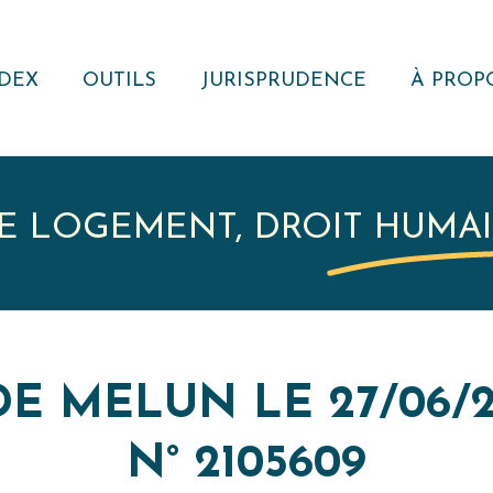
DEX
OUTILS
JURISPRUDENCE
À PROP
NOTE JURIDIQUE
RECHERCHER
QUI S
NOUS ?
MODÈLES
VEILLE
JURISPRUDENTIELLE
ACTUAL
E LOGEMENT, DROIT HUMA
RÉSEA
REVUE
RECUEIL DE
JURISPRUDENCE
RESSOURCE
DE MELUN LE 27/06/2
EXTERNE
N° 2105609