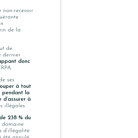
 non-recevoir
quérante
on
in de la
aut de
e dernier
ppant donc
RPA.
de ses
ouper à tout
té pendant la
e d’assurer à
 illégales.
 de 238 % du
u domaine
d’illégalité
i été annulé.