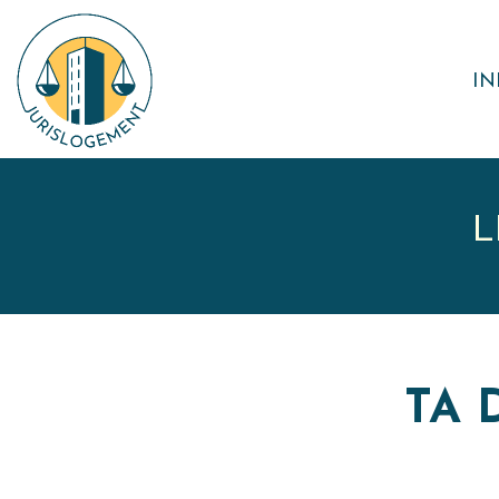
IN
L
TA 