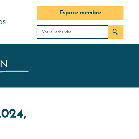
Espace membre
OS
OMMES-
ITÉS DU
IN
U
024,