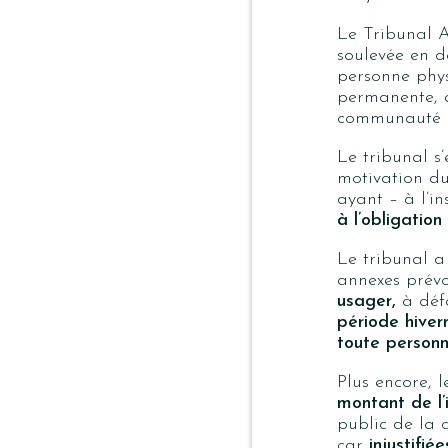
Le Tribunal A
soulevée en d
personne phys
permanente, 
communauté 
Le tribunal s
motivation du 
ayant – à l’i
à l’obligatio
Le tribunal a
annexes prévo
usager,
à défa
période hiver
toute person
Plus encore, 
montant de l
public de la 
car
injustifiée