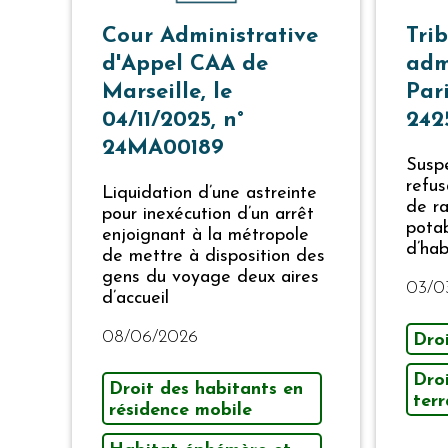
Cour Administrative
Tri
d'Appel CAA de
adm
Marseille, le
Pari
04/11/2025, n°
242
24MA00189
Suspe
refus
Liquidation d’une astreinte
de r
pour inexécution d’un arrêt
potab
enjoignant à la métropole
d’hab
de mettre à disposition des
gens du voyage deux aires
03/0
d’accueil
08/06/2026
Droi
Dro
Droit des habitants en
terr
résidence mobile