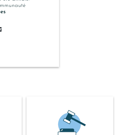
ommunauté
ces
r