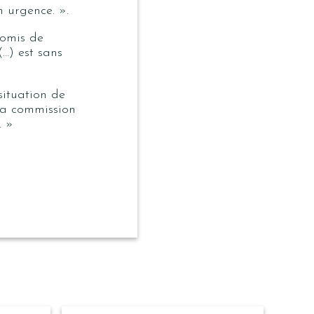
 urgence. ».
 omis de
(…) est sans
situation de
 la commission
. »