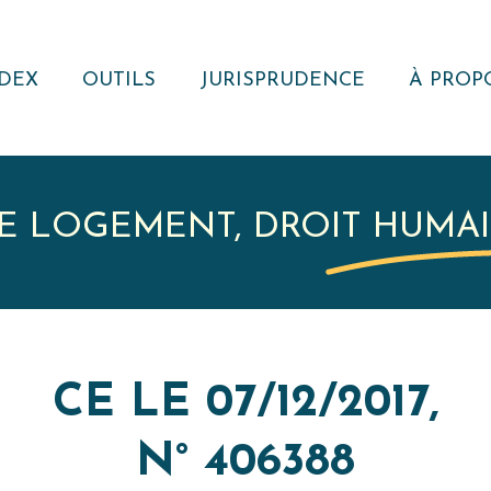
DEX
OUTILS
JURISPRUDENCE
À PROP
NOTE JURIDIQUE
RECHERCHER
QUI S
NOUS ?
MODÈLES
VEILLE
JURISPRUDENTIELLE
ACTUAL
E LOGEMENT, DROIT HUMA
RÉSEA
REVUE
RECUEIL DE
JURISPRUDENCE
RESSOURCE
CE LE 07/12/2017,
EXTERNE
N° 406388