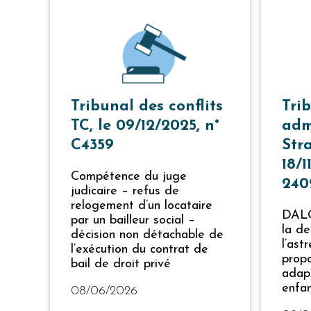
Tribunal des conflits
Tri
TC, le 09/12/2025, n°
adm
C4359
Str
18/1
Compétence du juge
240
judicaire – refus de
relogement d’un locataire
DALO–
par un bailleur social –
la d
décision non détachable de
l’ast
l’exécution du contrat de
prop
bail de droit privé
adap
enfa
08/06/2026