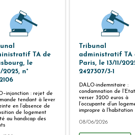
bunal
Tribunal
inistratif TA de
administratif TA
asbourg, le
Paris, le 13/11/202
1/2025, n°
2427307/3-1
2106
DALO-indemnitaire :
condamnation de l’Eta
injonction : rejet de
verser 3200 euros à
emande tendant à lever
l’occupante d’un logem
reinte en l’absence de
impropre à l’habitation
osition de logement
té au handicap des
08/06/2026
nts