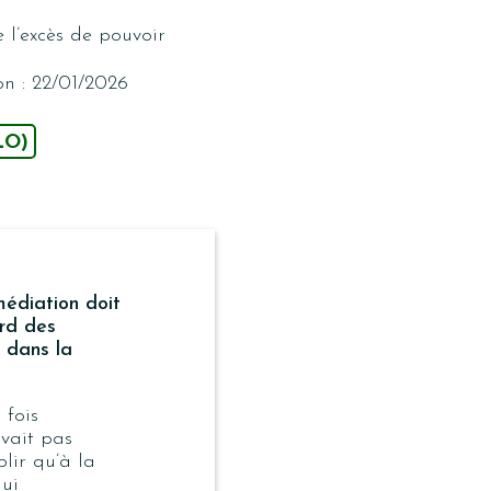
 l’excès de pouvoir
n : 22/01/2026
LO)
édiation doit
rd des
é dans la
 fois
avait pas
lir qu’à la
lui