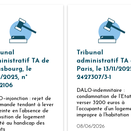
bunal
Tribunal
inistratif TA de
administratif TA
asbourg, le
Paris, le 13/11/202
1/2025, n°
2427307/3-1
2106
DALO-indemnitaire :
condamnation de l’Eta
injonction : rejet de
verser 3200 euros à
emande tendant à lever
l’occupante d’un logem
reinte en l’absence de
impropre à l’habitation
osition de logement
té au handicap des
08/06/2026
nts