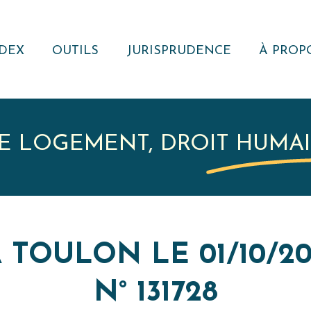
DEX
OUTILS
JURISPRUDENCE
À PROP
NOTE JURIDIQUE
RECHERCHER
QUI S
NOUS ?
MODÈLES
VEILLE
JURISPRUDENTIELLE
ACTUAL
E LOGEMENT, DROIT HUMA
RÉSEA
REVUE
RECUEIL DE
JURISPRUDENCE
RESSOURCE
 TOULON LE 01/10/20
EXTERNE
N° 131728