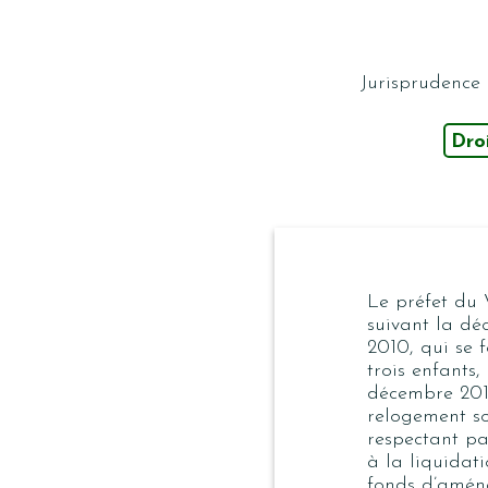
Jurisprudence
Dro
Le préfet du 
suivant la dé
2010, qui se 
trois enfants
décembre 2010
relogement so
respectant pas
à la liquidat
fonds d’amén