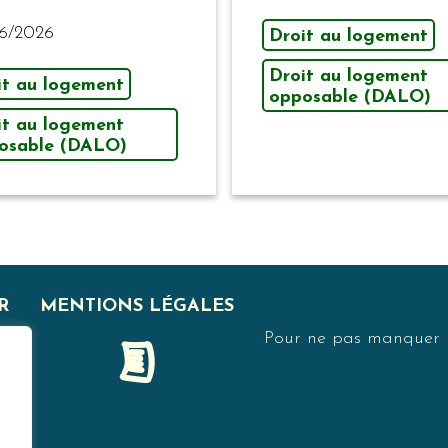
6/2026
Droit au logement
Droit au logement
it au logement
opposable (DALO)
it au logement
osable (DALO)
R
MENTIONS LÉGALES
Pour ne pas manquer no
F