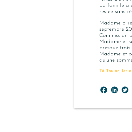
La famille a 
restée sans r
Madame a reçu
septembre 201
Commission d
Madame et se
presque trois
Madame et co
qu’une somme 
TA Toulon, 1er o