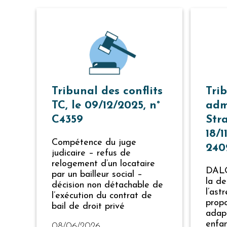
Tribunal des conflits
Tri
TC, le 09/12/2025, n°
adm
C4359
Str
18/1
Compétence du juge
240
judicaire – refus de
relogement d’un locataire
DALO–
par un bailleur social –
la d
décision non détachable de
l’ast
l’exécution du contrat de
prop
bail de droit privé
adap
enfa
08/06/2026