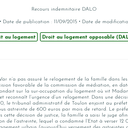
Recours indemnitaire DALO
·
·
Date de publication : 11/09/2015
Date de modificatio
it au logement
Droit au logement opposable (DA
Var n’a pas assuré le relogement de la famille dans les
cision favorable de la commission de médiation, en da
fondait sur la sur-occupation du logement où vit Mada
, et reconnaît l’urgence d’un relogement. Dans une décis
, le tribunal administratif de Toulon enjoint au préfet 
us astreinte de 600 euros par mois de retard. Le préfe
 cette décision de justice, la famille a saisi le juge afi
ion de l’astreinte, lequel a condamné l’Etat à verser 12
agement urbain (aujourd’hui versement des astreintes