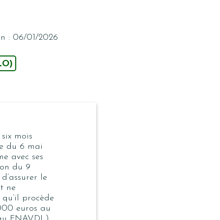
n : 06/01/2026
LO)
 six mois
te du 6 mai
me avec ses
ion du 9
d’assurer le
t ne
n qu’il procède
 000 euros au
 au FNAVDL).