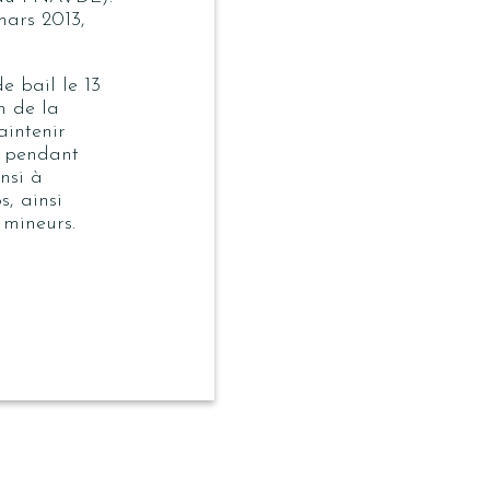
mars 2013,
 bail le 13
n de la
intenir
s pendant
nsi à
, ainsi
 mineurs.