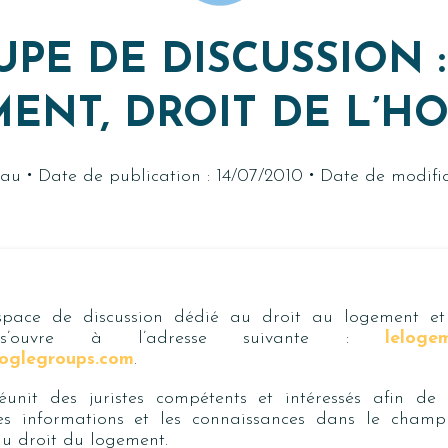
PE DE DISCUSSION :
ENT, DROIT DE L’H
·
·
seau
Date de publication : 14/07/2010
Date de modific
space de discussion dédié au droit au logement et
 s’ouvre à l’adresse suivante :
lelogem
glegroups.com
.
unit des juristes compétents et intéressés afin de 
es informations et les connaissance
s
dans le champ 
du droit du logement
.