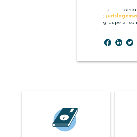
La deman
:
jurislogem
groupe et son