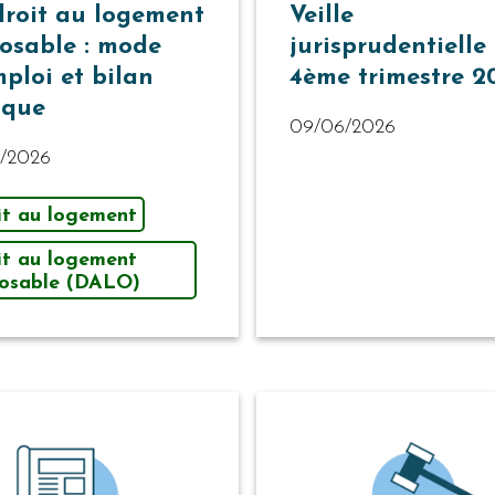
droit au logement
Veille
osable : mode
jurisprudentielle
mploi et bilan
4ème trimestre 2
tique
09/06/2026
7/2026
it au logement
it au logement
osable (DALO)