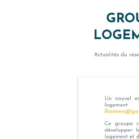
GROU
LOGEM
Actualités du ré
Un nouvel e
logement
lhomme@goo
Ce groupe ré
développer l
logement
et 