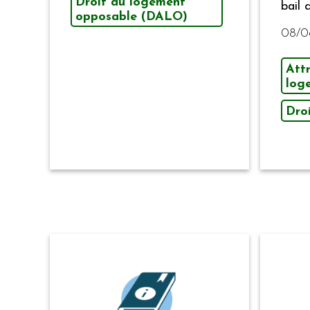
Droit au logement
bail 
opposable (DALO)
08/0
Attr
log
Dro