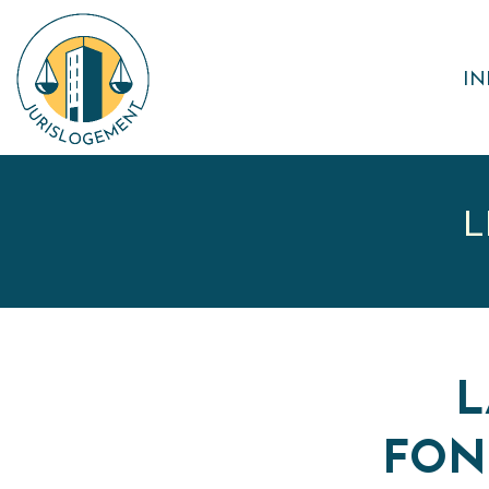
IN
L
L
FON