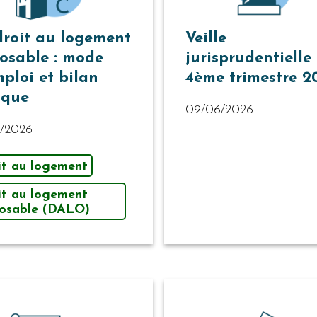
droit au logement
Veille
osable : mode
jurisprudentielle
mploi et bilan
4ème trimestre 2
tique
09/06/2026
7/2026
it au logement
it au logement
osable (DALO)