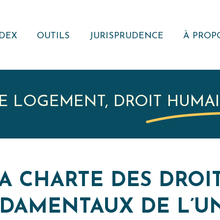
DEX
OUTILS
JURISPRUDENCE
À PROP
NOTE JURIDIQUE
RECHERCHER
QUI S
NOUS ?
MODÈLES
VEILLE
JURISPRUDENTIELLE
ACTUAL
E LOGEMENT, DROIT HUMA
RÉSEA
REVUE
RECUEIL DE
JURISPRUDENCE
RESSOURCE
A CHARTE DES DROI
EXTERNE
DAMENTAUX DE L’U