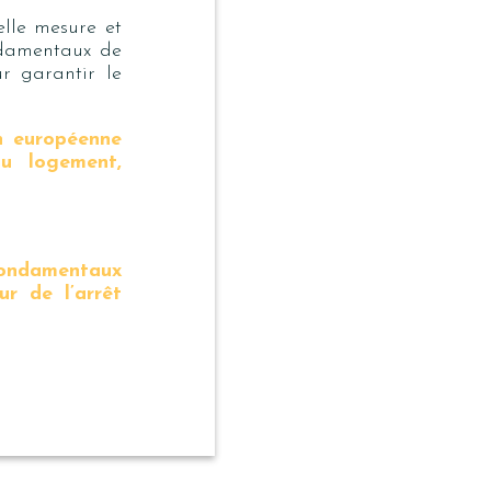
elle mesure et
ondamentaux de
ur garantir le
on européenne
au logement,
 fondamentaux
r de l’arrêt