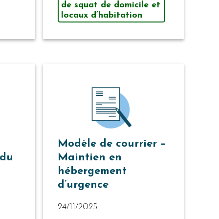
de squat de domicile et
locaux d’habitation
Modèle de courrier –
 du
Maintien en
hébergement
d’urgence
24/11/2025