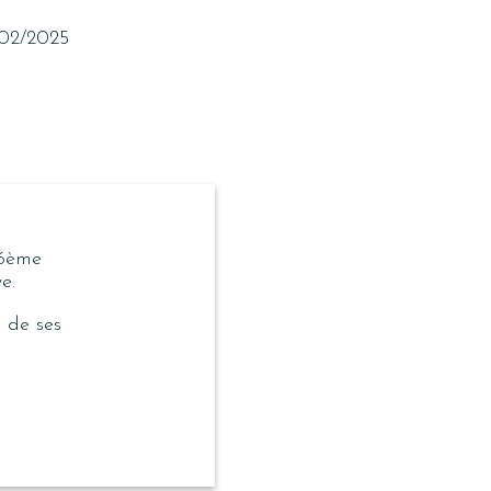
/02/2025
 6ème
e.
 de ses