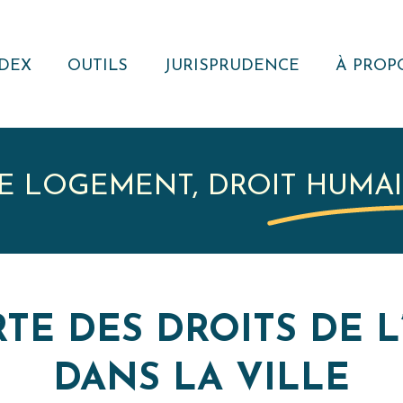
DEX
OUTILS
JURISPRUDENCE
À PROP
NOTE JURIDIQUE
RECHERCHER
QUI S
NOUS ?
MODÈLES
VEILLE
JURISPRUDENTIELLE
ACTUAL
E LOGEMENT, DROIT HUMA
RÉSEA
REVUE
RECUEIL DE
JURISPRUDENCE
RESSOURCE
RTE DES DROITS DE 
EXTERNE
DANS LA VILLE