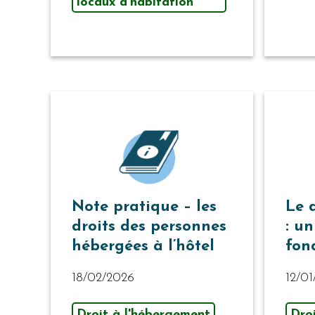
locaux d’habitation
Note pratique – les
Le 
droits des personnes
: un
hébergées à l’hôtel
fon
18/02/2026
12/0
Droit à l'hébergement
Dro