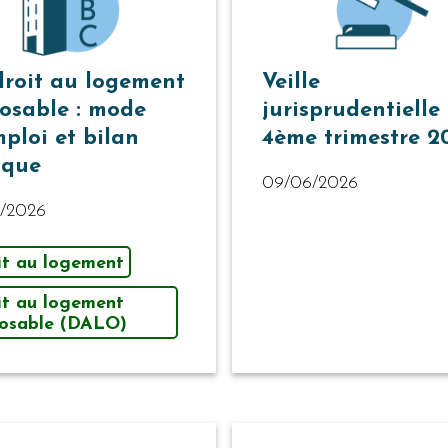
droit au logement
Veille
osable : mode
jurisprudentielle
mploi et bilan
4ème trimestre 2
tique
09/06/2026
7/2026
it au logement
it au logement
osable (DALO)