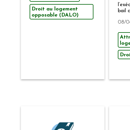
l’exé
Droit au logement
bail 
opposable (DALO)
08/0
Attr
log
Dro